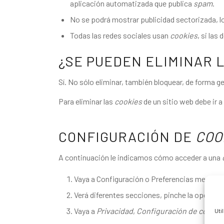
aplicación automatizada que publica
spam
.
No se podrá mostrar publicidad sectorizada, lo 
Todas las redes sociales usan
cookies
, si las
¿SE PUEDEN ELIMINAR 
Sí. No sólo eliminar, también bloquear, de forma g
Para eliminar las
cookies
de un sitio web debe ir a
CONFIGURACIÓN DE
COO
A continuación le indicamos cómo acceder a una
Vaya a Configuración o Preferencias mediante
Verá diferentes secciones, pinche la opción
M
Vaya a
Privacidad
,
Configuración de conten
Uti