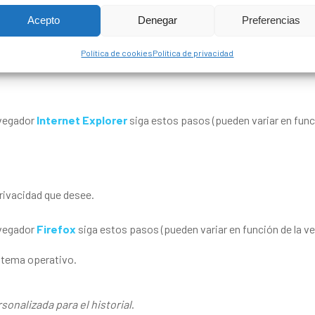
sitios
.
Acepto
Denegar
Preferencias
rdenadas por dominio. Para que le sea más fácil encontrar las
cooki
 cookies
.
Política de cookies
Política de privacidad
a una o varias líneas con las
cookies
de la web solicitada. Ahora sólo 
vegador
Internet Explorer
siga estos pasos (pueden variar en funci
privacidad que desee.
vegador
Firefox
siga estos pasos (pueden variar en función de la ve
stema operativo.
sonalizada para el historial
.