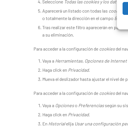
Seleccione
Todas las
cookies
y los datos de 
Aparecerá un listado con todas las
cookies
o
o totalmente la dirección en el campo
Buscar
Tras realizar este filtro aparecerán en pantall
a su eliminación.
Para acceder a la configuración de
cookies
del na
Vaya a
Herramientas
,
Opciones de Internet
Haga click en
Privacidad
.
Mueva el deslizador hasta ajustar el nivel de 
Para acceder a la configuración de
cookies
del na
Vaya a
Opciones
o
Preferencias
según su si
Haga click en
Privacidad
.
En
Historial
elija
Usar una configuración per