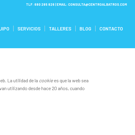
TLF:
680 285 826
| EMAIL:
CONSULTA@CENTROALBATROS.COM
UIPO
SERVICIOS
TALLERES
BLOG
CONTACTO
b. La utilidad de la
cookie
es que la web sea
evan utilizando desde hace 20 años, cuando