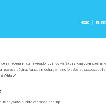
INICIO
EL EQ
 se almacena en su navegador cuando visita casi cualquier página we
gar por esa página. Aunque mucha gente no lo sabe las
cookies
se ll
rld Wide Web.
?
am, ni spyware, ni abre ventanas pop-up.