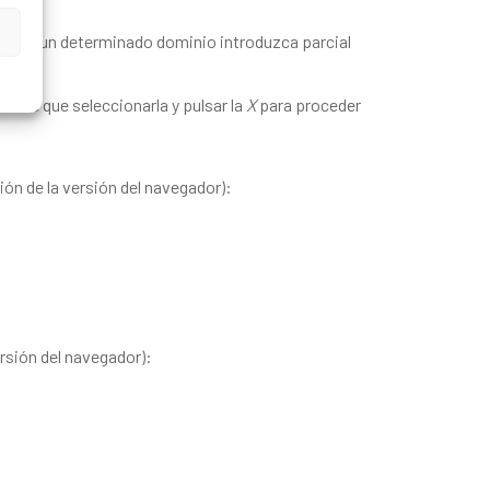
es
de un determinado dominio introduzca parcial
tiene que seleccionarla y pulsar la
X
para proceder
ón de la versión del navegador):
rsión del navegador):