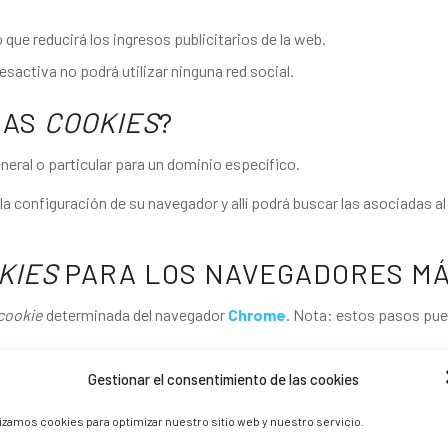
que reducirá los ingresos publicitarios de la web.
 desactiva no podrá utilizar ninguna red social.
LAS
COOKIES
?
eneral o particular para un dominio específico.
 la configuración de su navegador y allí podrá buscar las asociadas a
KIES
PARA LOS NAVEGADORES M
cookie
determinada del navegador
Chrome
. Nota: estos pasos pued
 el menú Archivo o bien pinchando el icono de personalización que a
Gestionar el consentimiento de las cookies
ostrar opciones avanzadas
.
ido
.
lizamos cookies para optimizar nuestro sitio web y nuestro servicio.