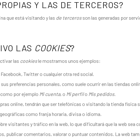
ROPIAS Y LAS DE TERCEROS?
ina que está visitando y las
de terceros
son las generadas por serv
IVO LAS
COOKIES
?
ctivar las
cookies
le mostramos unos ejemplos:
acebook, Twitter o cualquier otra red social.
 sus preferencias personales, como suele ocurrir en las tiendas onli
b, como por ejemplo
Mi cuenta
, o
Mi perfil
o
Mis pedidos
.
ras online, tendrán que ser telefónicas o visitando la tienda física s
geográficas como franja horaria, divisa o idioma.
bre visitantes y tráfico en la web, lo que dificultará que la web sea 
fotos, publicar comentarios, valorar o puntuar contenidos. La web t