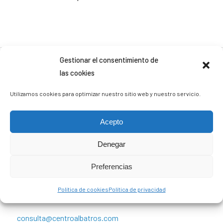
Gestionar el consentimiento de
las cookies
CENTRO ALBATROS
Utilizamos cookies para optimizar nuestro sitio web y nuestro servicio.
Nuestras instalaciones se encuentran situadas en pleno
centro de Algeciras. En el Centro de Especialidades
Acepto
Médicas Andrea Regina C/ Ruiz Zorrilla 11, Algeciras.
Denegar
Teléfono: 680 285 826
NICA (Número de Identificación de Centros de
Preferencias
Andalucía): 54911
Política de cookies
Política de privacidad
CONTACTO
consulta@centroalbatros.com