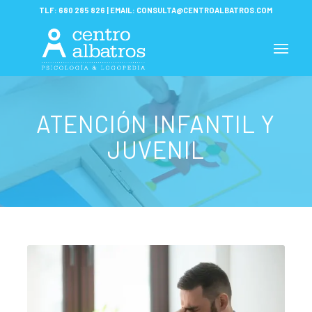
TLF:
680 285 826
| EMAIL:
CONSULTA@CENTROALBATROS.COM
ATENCIÓN INFANTIL Y
JUVENIL